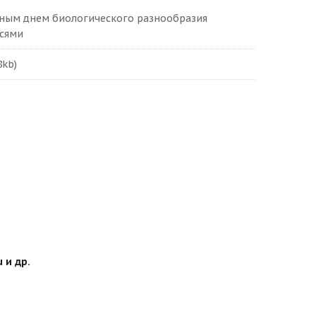
ным днем биологического разнообразия
исями
8kb)
 и др.