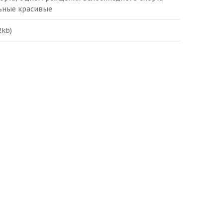
льные красивые
2kb)