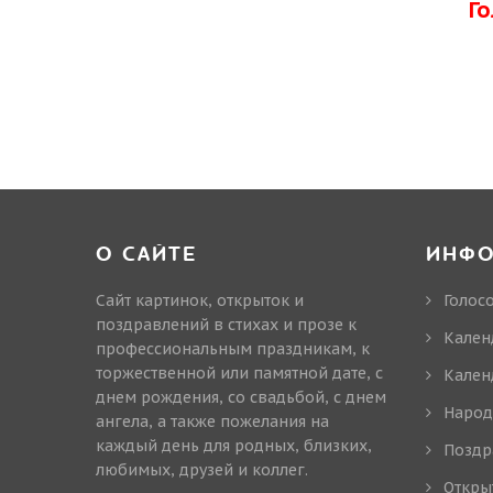
Г
О САЙТЕ
ИНФ
Сайт картинок, открыток и
Голос
поздравлений в стихах и прозе к
Кален
профессиональным праздникам, к
торжественной или памятной дате, с
Кален
днем рождения, со свадьбой, с днем
Народ
ангела, а также пожелания на
каждый день для родных, близких,
Поздр
любимых, друзей и коллег.
Откры