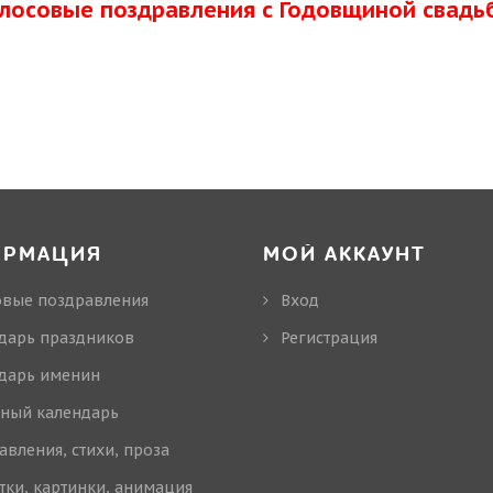
олосовые поздравления с Годовщиной свадь
ОРМАЦИЯ
МОЙ АККАУНТ
овые поздравления
Вход
дарь праздников
Регистрация
дарь именин
ный календарь
авления, стихи, проза
тки, картинки, анимация