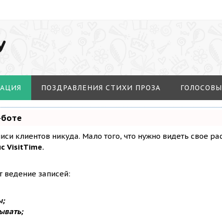
У
МАЦИЯ
ПОЗДРАВЛЕНИЯ СТИХИ ПРОЗА
ГОЛОСОВЫ
-боте
аписи клиентов никуда. Мало того, что нужно видеть свое р
с VisitTime.
т ведение записей:
ы;
ывать;