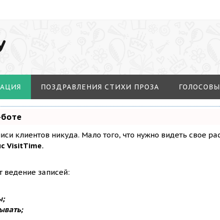
У
МАЦИЯ
ПОЗДРАВЛЕНИЯ СТИХИ ПРОЗА
ГОЛОСОВЫ
-боте
аписи клиентов никуда. Мало того, что нужно видеть свое р
с VisitTime.
т ведение записей:
ы;
ывать;