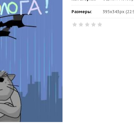
Размеры:
395x343px (22.