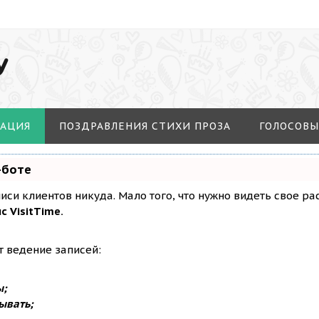
У
МАЦИЯ
ПОЗДРАВЛЕНИЯ СТИХИ ПРОЗА
ГОЛОСОВЫ
-боте
аписи клиентов никуда. Мало того, что нужно видеть свое р
с VisitTime.
т ведение записей:
ы;
ывать;