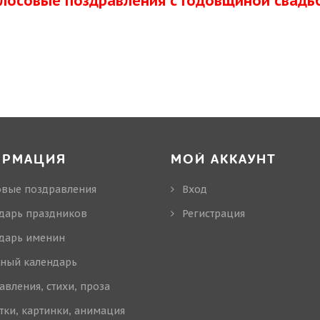
олосовые поздравления с Годовщиной свадь
ОРМАЦИЯ
МОЙ АККАУНТ
овые поздравления
Вход
дарь праздников
Регистрация
дарь именин
ный календарь
авления, стихи, проза
тки, картинки, анимация