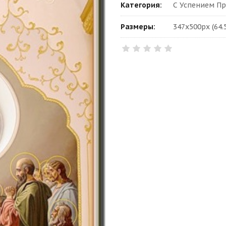
Категория:
С Успением П
Размеры:
347x500px (64.