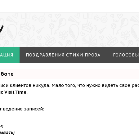
У
МАЦИЯ
ПОЗДРАВЛЕНИЯ СТИХИ ПРОЗА
ГОЛОСОВЫ
-боте
аписи клиентов никуда. Мало того, что нужно видеть свое р
с VisitTime.
т ведение записей:
ы;
ывать;