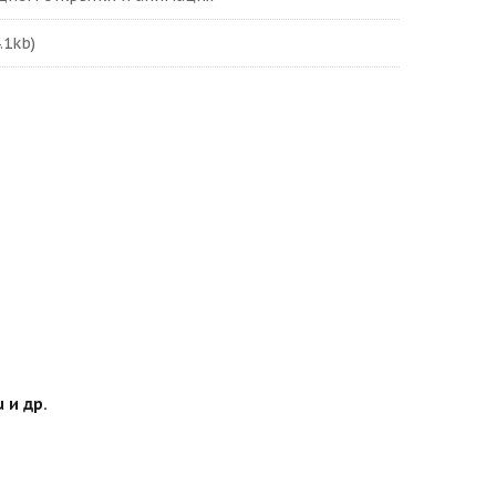
.1kb)
 и др.