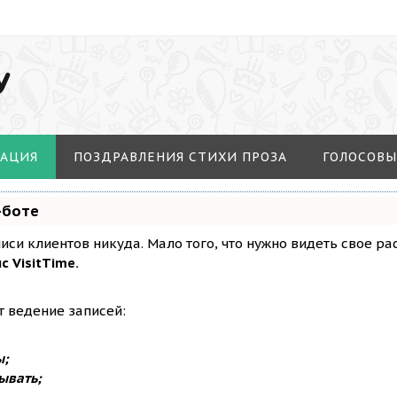
У
МАЦИЯ
ПОЗДРАВЛЕНИЯ СТИХИ ПРОЗА
ГОЛОСОВЫ
-боте
аписи клиентов никуда. Мало того, что нужно видеть свое р
с VisitTime.
т ведение записей:
ы;
ывать;