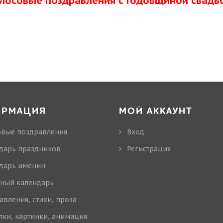
олосовые поздравления с Годовщиной свадь
ОРМАЦИЯ
МОЙ АККАУНТ
овые поздравления
Вход
дарь праздников
Регистрация
дарь именин
ный календарь
авления, стихи, проза
тки, картинки, анимация