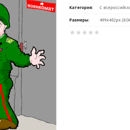
Категория:
С всероссийс
Размеры:
499x482px (8.0