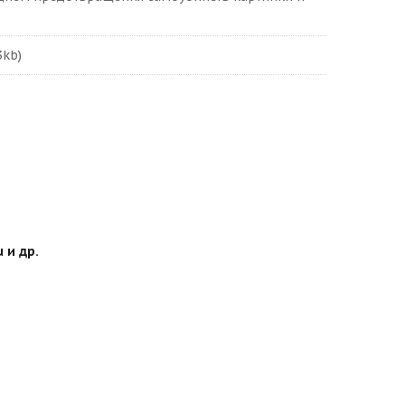
3kb)
 и др.