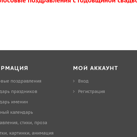
олосовые поздравления с Годовщиной свадь
ОРМАЦИЯ
МОЙ АККАУНТ
овые поздравления
Вход
дарь праздников
Регистрация
дарь именин
ный календарь
авления, стихи, проза
тки, картинки, анимация