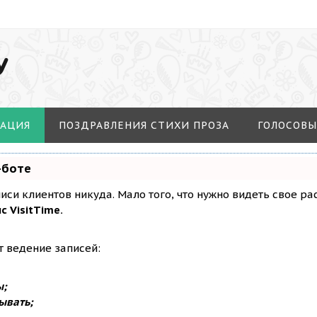
У
МАЦИЯ
ПОЗДРАВЛЕНИЯ СТИХИ ПРОЗА
ГОЛОСОВЫ
-боте
аписи клиентов никуда. Мало того, что нужно видеть свое р
с VisitTime.
т ведение записей:
ы;
ывать;