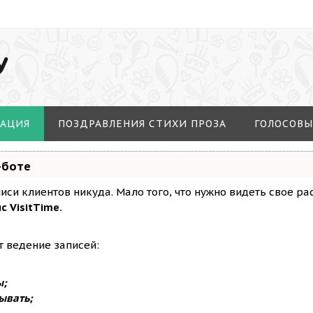
У
МАЦИЯ
ПОЗДРАВЛЕНИЯ СТИХИ ПРОЗА
ГОЛОСОВЫ
-боте
аписи клиентов никуда. Мало того, что нужно видеть свое р
с VisitTime.
т ведение записей:
ы;
ывать;