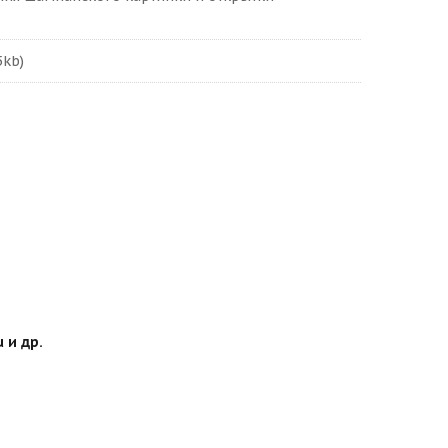
5kb)
 и др.