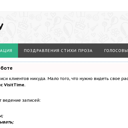
У
МАЦИЯ
ПОЗДРАВЛЕНИЯ СТИХИ ПРОЗА
ГОЛОСОВЫ
-боте
аписи клиентов никуда. Мало того, что нужно видеть свое р
с VisitTime.
т ведение записей:
ы;
ывать;