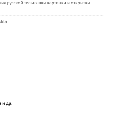
ия русской тельняшки картинки и открытки
6kb)
 и др.