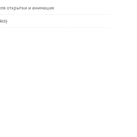
еля открытки и анимация
4kb)