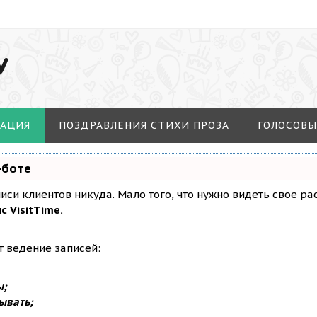
У
МАЦИЯ
ПОЗДРАВЛЕНИЯ СТИХИ ПРОЗА
ГОЛОСОВЫ
-боте
аписи клиентов никуда. Мало того, что нужно видеть свое р
с VisitTime.
т ведение записей:
ы;
ывать;