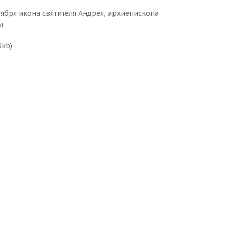
тября икона святителя Андрея, архиепископа
ы
6kb)