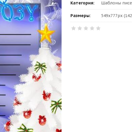
Категория:
Шаблоны писе
Размеры:
549x777px (142