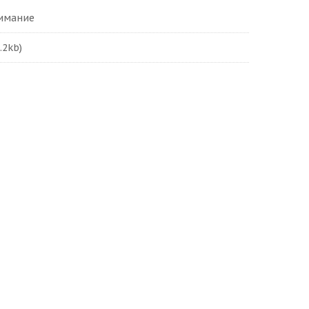
нимание
.2kb)