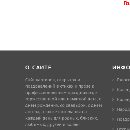
Г
О САЙТЕ
ИНФ
Сайт картинок, открыток и
Голос
поздравлений в стихах и прозе к
Кален
профессиональным праздникам, к
торжественной или памятной дате, с
Кален
днем рождения, со свадьбой, с днем
Народ
ангела, а также пожелания на
каждый день для родных, близких,
Поздр
любимых, друзей и коллег.
Откры