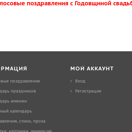
олосовые поздравления с Годовщиной свадь
ОРМАЦИЯ
МОЙ АККАУНТ
овые поздравления
Вход
дарь праздников
Регистрация
дарь именин
ный календарь
авления, стихи, проза
тки, картинки, анимация