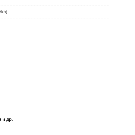
9kb)
 и др.