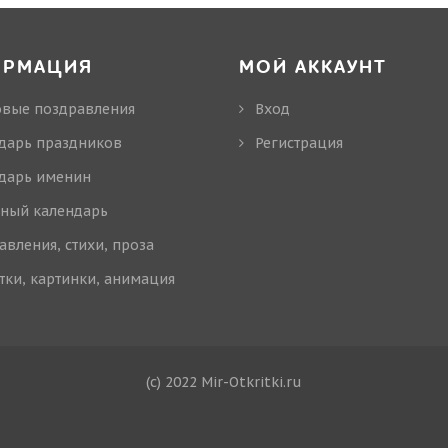
ОРМАЦИЯ
МОЙ АККАУНТ
овые поздравления
Вход
дарь праздников
Регистрация
дарь именин
ный календарь
авления, стихи, проза
тки, картинки, анимация
(c) 2022 Mir-Otkritki.ru