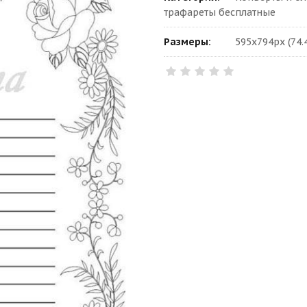
трафареты бесплатные
Размеры:
595x794px (74.