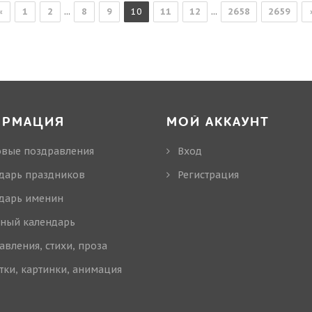
...
...
«
1
2
8
9
10
11
12
2658
2659
ОРМАЦИЯ
МОЙ АККАУНТ
овые поздравления
Вход
дарь праздников
Регистрация
дарь именин
ный календарь
авления, стихи, проза
тки, картинки, анимация